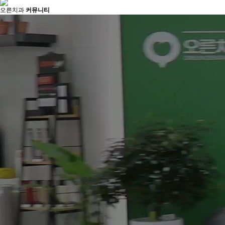
오른치과
커뮤니티