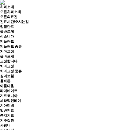
치과소개
오른치과소개
오른의료진
진료시간/오시는길
임플란트
올바르게
심습니다
임플란트
임플란트 종류
치아교정
올바르게
교정합니다
치아교정
치아교정 종류
심미보철
올바른
아름다움
라미네이트
지르코니아
세라믹인레이
치아미백
일반진료
충치치료
치주질환
사랑니